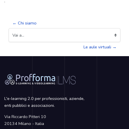
.
← Chi siamo
Vai a...
Le aule virtuali →
Blocchi
Blocchi
L'e-learning 2.0 per professionisti, aziende,
enti pubblici e associazioni.
Via Riccardo Pitteri 10
20134 Milano - Italia